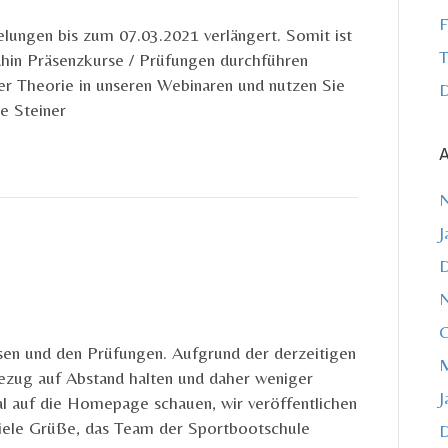
F
ungen bis zum 07.03.2021 verlängert. Somit ist
T
ahin Präsenzkurse / Prüfungen durchführen
er Theorie in unseren Webinaren und nutzen Sie
D
e Steiner
A
J
O
sen und den Prüfungen. Aufgrund der derzeitigen
M
Bezug auf Abstand halten und daher weniger
J
al auf die Homepage schauen, wir veröffentlichen
Viele Grüße, das Team der Sportbootschule