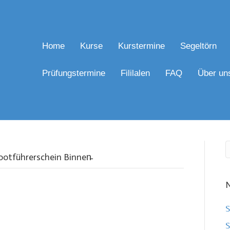
Home
Kurse
Kurstermine
Segeltörn
Prüfungstermine
Fililalen
FAQ
Über un
ootführerschein Binnen̵
N
S
S