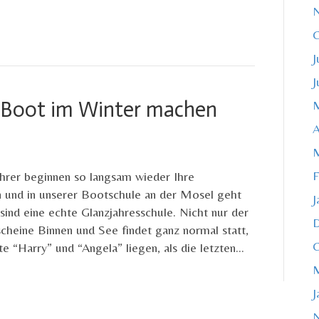
O
J
J
s Boot im Winter machen
M
A
M
F
ahrer beginnen so langsam wieder Ihre
 und in unserer Bootschule an der Mosel geht
J
sind eine echte Glanzjahresschule. Nicht nur der
cheine Binnen und See findet ganz normal statt,
O
 “Harry” und “Angela” liegen, als die letzten…
M
J