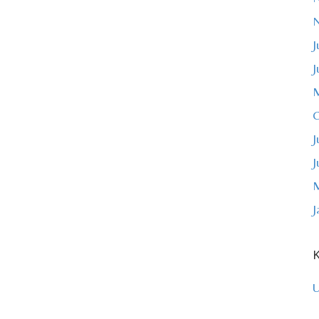
J
J
M
O
J
J
M
J
K
U