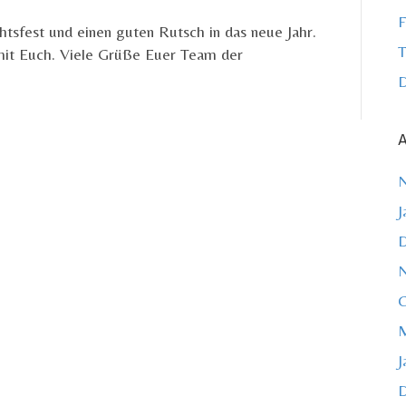
F
tsfest und einen guten Rutsch in das neue Jahr.
T
 mit Euch. Viele Grüße Euer Team der
D
A
J
O
M
J