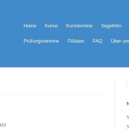
Home
Kurse
Kurstermine
Segeltörn
Prüfungstermine
Fililalen
FAQ
Über un
N
S
022
S