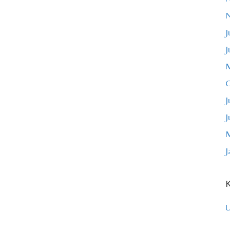
J
J
M
O
J
J
M
J
K
U