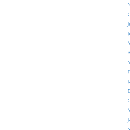
O
J
J
M
A
M
F
J
O
M
J