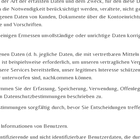
h der Art der erfassten Daten und dem Zweck, für den diese 
h die Notwendigkeit berücksichtigt werden, veraltete, nicht 
genen Daten von Kunden, Dokumente über die Kontoeinrichtu
e und Vorschriften.
leinigen Ermessen unvollständige oder unrichtige Daten korrig
en Daten (d. h. jegliche Daten, die mit vertretbaren Mitteln 
ist beispielsweise erforderlich, um unseren vertraglichen Ve
e Services bereitstellen, unser legitimes Interesse schützen 
ir unterworfen sind, nachkommen können.
immen Sie der Erfassung, Speicherung, Verwendung, Offenleg
en Datenschutzbestimmungen beschrieben zu.
estimmungen sorgfältig durch, bevor Sie Entscheidungen treff
 Informationen von Benutzern.
ntifizierende und nicht identifizierbare Benutzerdaten, die d