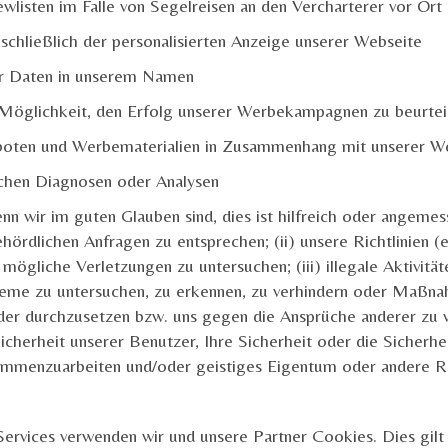
wlisten im Falle von Segelreisen an den Vercharterer vor O
inschließlich der personalisierten Anzeige unserer Webseite
er Daten in unserem Namen
 Möglichkeit, den Erfolg unserer Werbekampagnen zu beurtei
boten und Werbematerialien in Zusammenhang mit unserer We
schen Diagnosen oder Analysen
n wir im guten Glauben sind, dies ist hilfreich oder angemes
hördlichen Anfragen zu entsprechen; (ii) unsere Richtlinien (
ögliche Verletzungen zu untersuchen; (iii) illegale Aktivität
eme zu untersuchen, zu erkennen, zu verhindern oder Maßnah
r durchzusetzen bzw. uns gegen die Ansprüche anderer zu ve
icherheit unserer Benutzer, Ihre Sicherheit oder die Sicherhe
sammenzuarbeiten und/oder geistiges Eigentum oder andere R
Services verwenden wir und unsere Partner Cookies. Dies gil