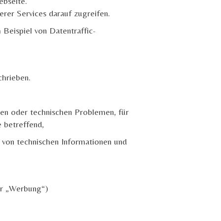
ebseite.
rer Services darauf zugreifen.
 Beispiel von Datentraffic-
chrieben.
hen oder technischen Problemen, für
 betreffend,
 von technischen Informationen und
er „Werbung“)