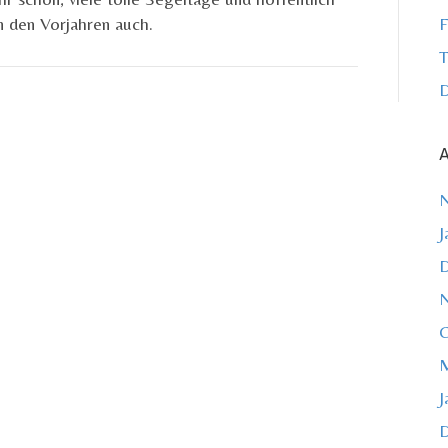
n den Vorjahren auch.
F
T
D
A
J
O
M
J