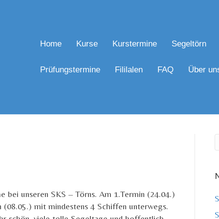
Home
Kurse
Kurstermine
Segeltörn
Prüfungstermine
Fililalen
FAQ
Über un
N
me bei unseren SKS – Törns. Am 1.Termin (24.04.)
S
n (08.05.) mit mindestens 4 Schiffen unterwegs.
S
hr schön, viele tolle Segeltage und hoffentlich