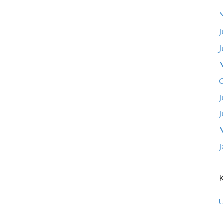
J
J
M
O
J
J
M
J
K
U