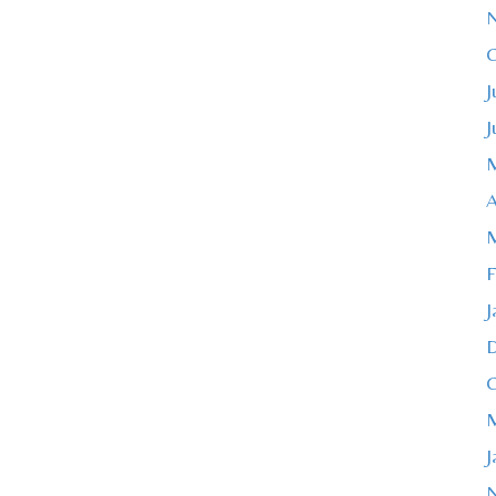
O
J
J
M
A
M
F
J
O
M
J