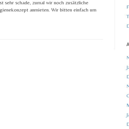
st sehr schade, zumal wir noch zusätzliche
F
ygienekonzept anmieten. Wir bitten einfach um
T
D
A
J
O
M
J