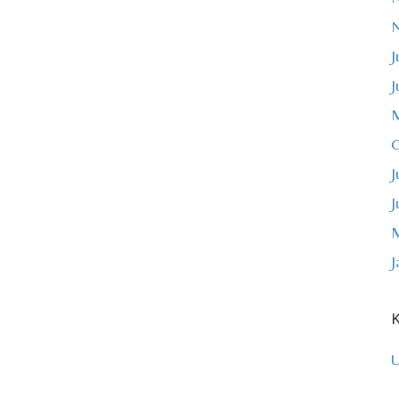
J
J
M
O
J
J
M
J
K
U