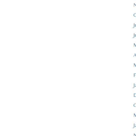
O
J
J
M
A
M
F
J
O
M
J